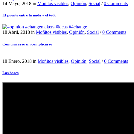
14 Mayo, 2018
in
Moñitos visibles
,
Opinión
,
Social
/
0 Comments
El puente entre la nada y el todo
18 Abril, 2018
in
Moñitos visibles
,
Opinión
,
Social
/
0 Comments
Comunicarse sin complicarse
18 Enero, 2018
in
Moñitos visibles
,
Opinión
,
Social
/
0 Comments
Las bases