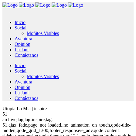
Inicio
Social
Moñitos Visibles
Aventura
Opinión
La Jani
Contáctanos
Inicio
Social
Moñitos Visibles
Aventura
Opinión
La Jani
Contáctanos
Utopia La Mia | inspire
51
archive,tag,tag-inspire,tag-
51,ajax_fade,page_not_loaded,,no_animation_on_touch,qode-title-
hidden,qode_grid_1300,footer_responsive_adv,qode-content-
sidebar-responsive,qode-theme-ver-12.1,qode-theme-bridge,wpb-js-