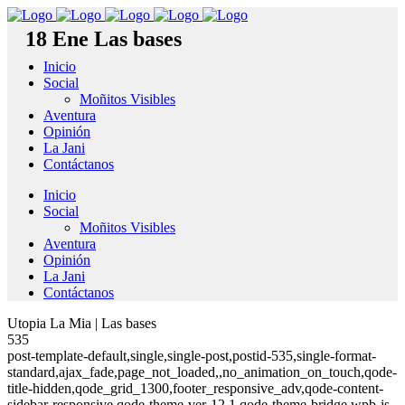
18 Ene
Las bases
Inicio
Social
Moñitos Visibles
Aventura
Opinión
La Jani
Contáctanos
Inicio
Social
Moñitos Visibles
Aventura
Opinión
La Jani
Contáctanos
Utopia La Mia | Las bases
535
post-template-default,single,single-post,postid-535,single-format-
standard,ajax_fade,page_not_loaded,,no_animation_on_touch,qode-
title-hidden,qode_grid_1300,footer_responsive_adv,qode-content-
sidebar-responsive,qode-theme-ver-12.1,qode-theme-bridge,wpb-js-