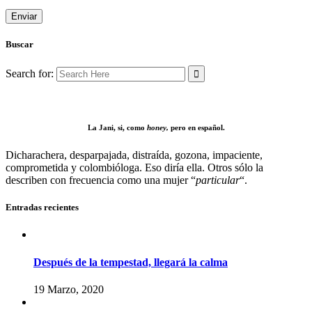
Buscar
Search for:
La Jani, si, como
honey,
pero en español.
Dicharachera, desparpajada, distraída, gozona, impaciente,
comprometida y colombióloga. Eso diría ella. Otros sólo la
describen con frecuencia como una mujer “
particular
“.
Entradas recientes
Después de la tempestad, llegará la calma
19 Marzo, 2020