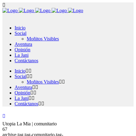
Inicio
Social
Moñitos Visibles
Aventura
Opinión
La Jani
Contáctanos
Inicio
Social
Moñitos Visibles
Aventura
Opinión
La Jani
Contáctanos
Utopia La Mia | comunitario
67
archive,tag,tag-comunitario,tag-