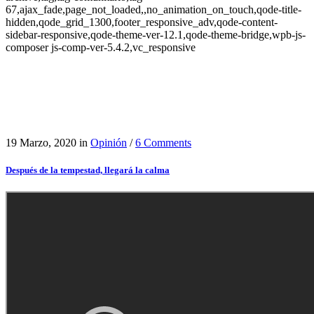
67,ajax_fade,page_not_loaded,,no_animation_on_touch,qode-title-
hidden,qode_grid_1300,footer_responsive_adv,qode-content-
sidebar-responsive,qode-theme-ver-12.1,qode-theme-bridge,wpb-js-
composer js-comp-ver-5.4.2,vc_responsive
19 Marzo, 2020
in
Opinión
/
6 Comments
Después de la tempestad, llegará la calma