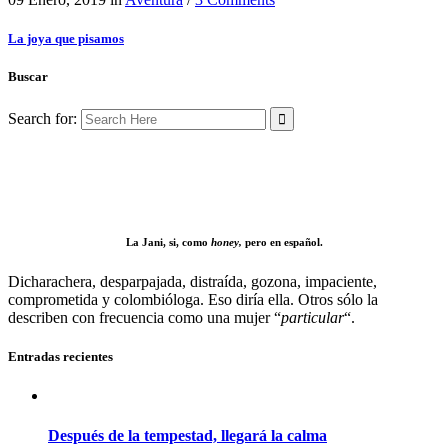
La joya que pisamos
Buscar
Search for:
La Jani, si, como
honey,
pero en español.
Dicharachera, desparpajada, distraída, gozona, impaciente,
comprometida y colombióloga. Eso diría ella. Otros sólo la
describen con frecuencia como una mujer “
particular
“.
Entradas recientes
Después de la tempestad, llegará la calma