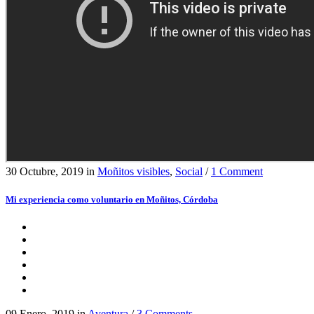
30 Octubre, 2019
in
Moñitos visibles
,
Social
/
1 Comment
Mi experiencia como voluntario en Moñitos, Córdoba
09 Enero, 2019
in
Aventura
/
3 Comments