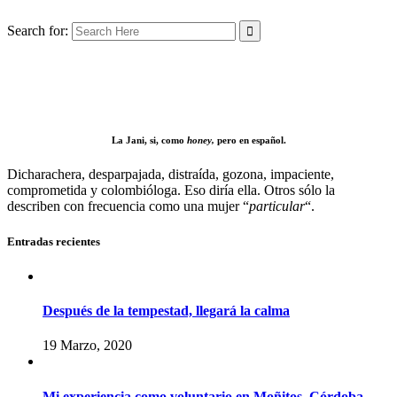
Search for:
La Jani, si, como
honey,
pero en español.
Dicharachera, desparpajada, distraída, gozona, impaciente,
comprometida y colombióloga. Eso diría ella. Otros sólo la
describen con frecuencia como una mujer “
particular
“.
Entradas recientes
Después de la tempestad, llegará la calma
19 Marzo, 2020
Mi experiencia como voluntario en Moñitos, Córdoba