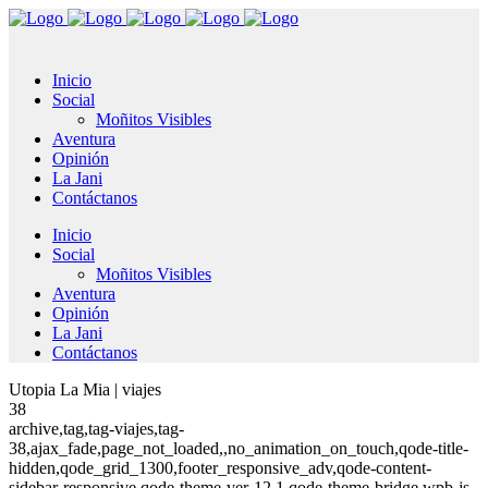
Inicio
Social
Moñitos Visibles
Aventura
Opinión
La Jani
Contáctanos
Inicio
Social
Moñitos Visibles
Aventura
Opinión
La Jani
Contáctanos
Utopia La Mia | viajes
38
archive,tag,tag-viajes,tag-
38,ajax_fade,page_not_loaded,,no_animation_on_touch,qode-title-
hidden,qode_grid_1300,footer_responsive_adv,qode-content-
sidebar-responsive,qode-theme-ver-12.1,qode-theme-bridge,wpb-js-